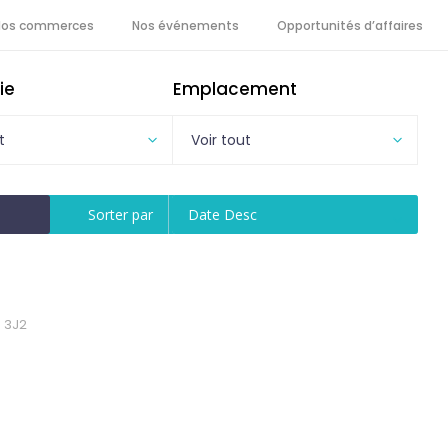
Nos commerces
Nos événements
Opportunités d’affaires
ie
Emplacement
t
Voir tout
Sorter par
Date Desc
E 3J2