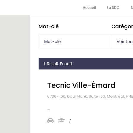
Accueil
La SDC
Mot-clé
Catégor
Voir tou
1
Result Found
Tecnic Ville-Émard
6736- 100, boul Monk, Suite 100, Montréal, H4
...