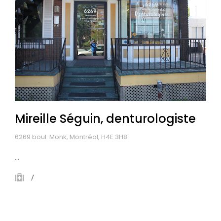
Mireille Séguin, denturologiste
6269 boul. Monk, Montréal, H4E 3H8
...