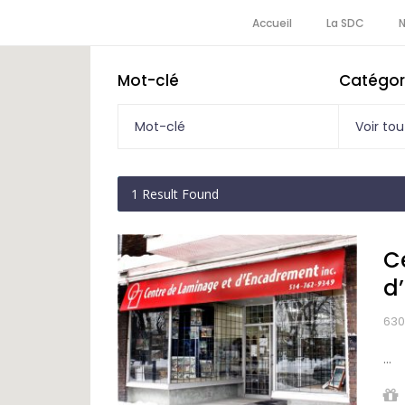
Accueil
La SDC
Mot-clé
Catégor
Voir tou
1
Result Found
C
d
630
...