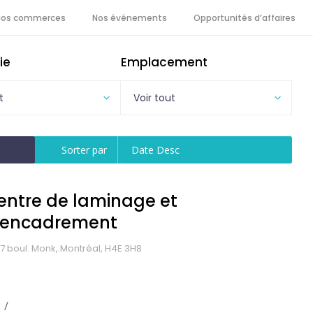
Nos commerces
Nos événements
Opportunités d’affaires
ie
Emplacement
t
Voir tout
Sorter par
Date Desc
entre de laminage et
’encadrement
7 boul. Monk, Montréal, H4E 3H8