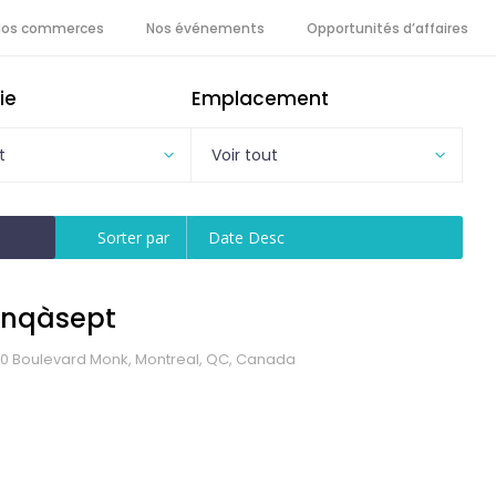
Nos commerces
Nos événements
Opportunités d’affaires
ie
Emplacement
t
Voir tout
Sorter par
Date Desc
inqàsept
0 Boulevard Monk, Montreal, QC, Canada