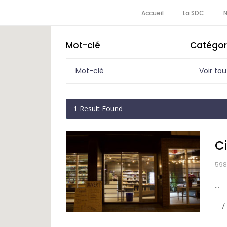
Accueil
La SDC
Mot-clé
Catégor
Voir tou
1
Result Found
C
598
...