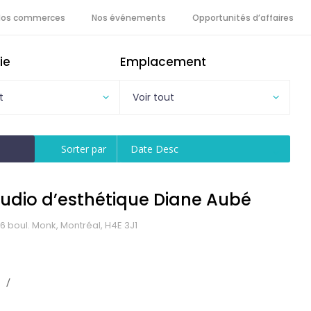
Nos commerces
Nos événements
Opportunités d’affaires
ie
Emplacement
t
Voir tout
Sorter par
Date Desc
tudio d’esthétique Diane Aubé
6 boul. Monk, Montréal, H4E 3J1