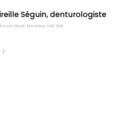
reille Séguin, denturologiste
9 boul. Monk, Montréal, H4E 3H8