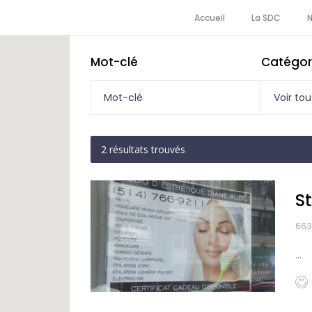
Accueil
La SDC
Mot-clé
Catégor
Voir tou
2
résultats trouvés
S
663
...