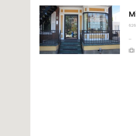
Mi
626
...