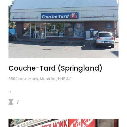
Couche-Tard (Springland)
6500 boul. Monk, Montréal, H4E 3J1
...