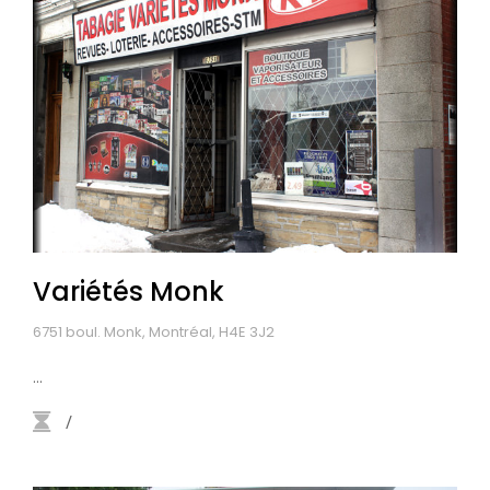
Variétés Monk
6751 boul. Monk, Montréal, H4E 3J2
...