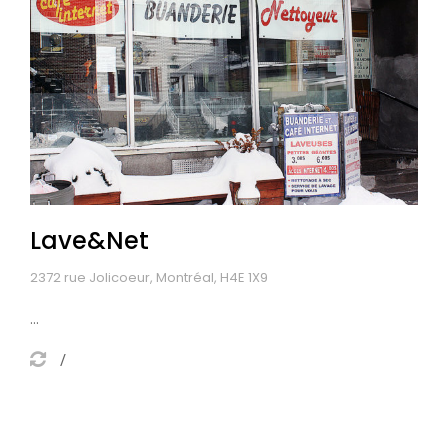
Lave&Net
2372 rue Jolicoeur, Montréal, H4E 1X9
...