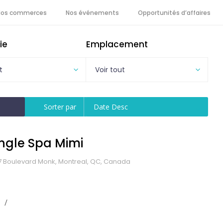
Nos commerces
Nos événements
Opportunités d’affaires
ie
Emplacement
t
Voir tout
Sorter par
Date Desc
ngle Spa Mimi
7 Boulevard Monk, Montreal, QC, Canada