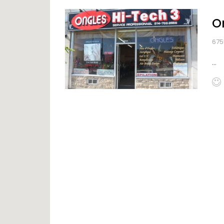
O
675
...