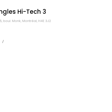
ngles Hi-Tech 3
5, boul. Monk, Montréal, H4E 3J2