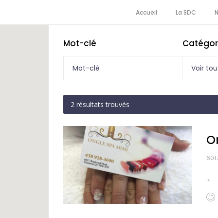
Accueil
La SDC
Mot-clé
Catégor
Voir tou
2
résultats trouvés
O
601
...