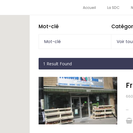
Accueil
La SDC
Mot-clé
Catégor
Voir tou
1
Result Found
F
660
...