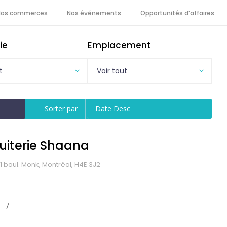
Nos commerces
Nos événements
Opportunités d’affaires
ie
Emplacement
t
Voir tout
Sorter par
Date Desc
ruiterie Shaana
1 boul. Monk, Montréal, H4E 3J2