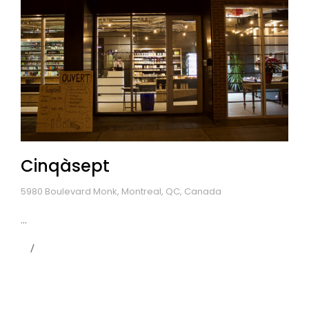
Cinqàsept
5980 Boulevard Monk, Montreal, QC, Canada
...