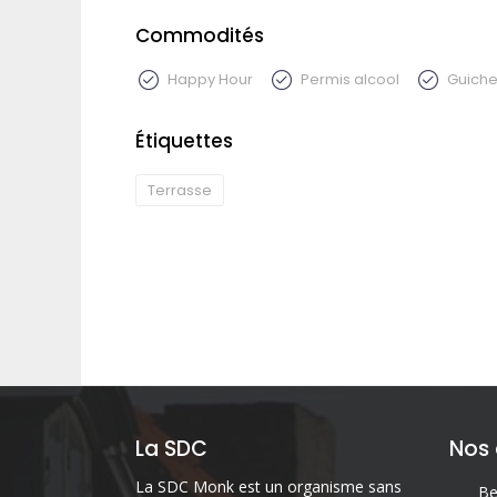
Commodités
Happy Hour
Permis alcool
Guiche
Étiquettes
Terrasse
La SDC
Nos
La SDC Monk est un organisme sans
Be