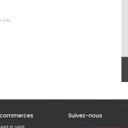
t ATM
 commerces
Suivez-nous
auté et santé