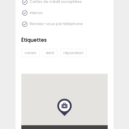
Cartes de crédit acceptées
Interac
Rendez-vous par téléphone
Étiquettes
caries
dent
réparation